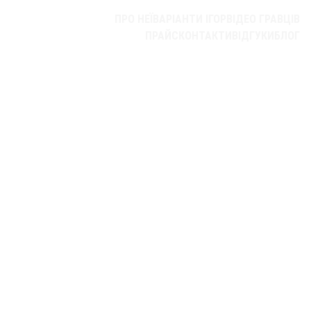
ПРО НЕЇ
ВАРІАНТИ ІГОР
ВІДЕО ГРАВЦІВ
SHE'S MAFIA
ПРАЙС
КОНТАКТИ
ВІДГУКИ
БЛОГ
Sungla